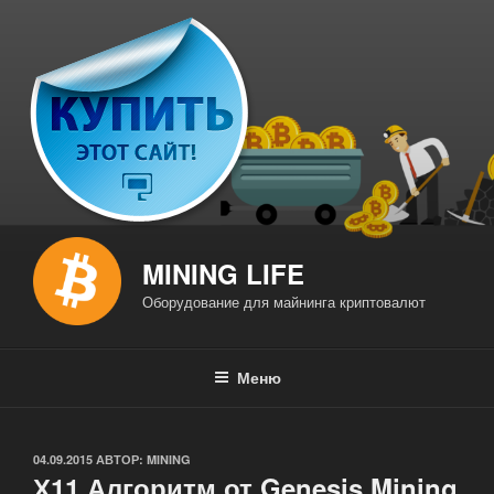
Перейти
к
содержимому
MINING LIFE
Оборудование для майнинга криптовалют
Меню
ОПУБЛИКОВАНО
04.09.2015
АВТОР:
MINING
Х11 Алгоритм от Genesis Mining