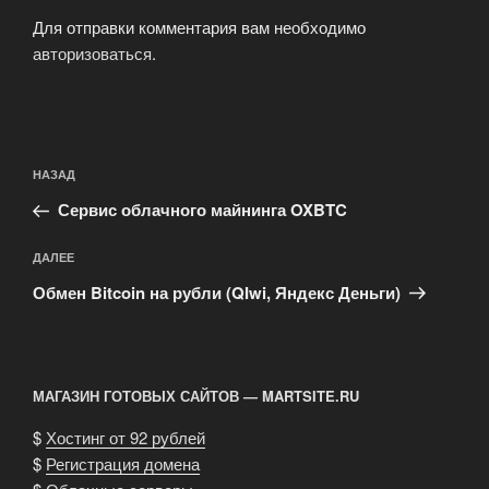
Для отправки комментария вам необходимо
авторизоваться
.
Навигация
Предыдущая
НАЗАД
по
запись:
записям
Сервис облачного майнинга OXBTC
Следующая
ДАЛЕЕ
запись
Обмен Bitcoin на рубли (QIwi, Яндекс Деньги)
МАГАЗИН ГОТОВЫХ САЙТОВ — MARTSITE.RU
$
Хостинг от 92 рублей
$
Регистрация домена