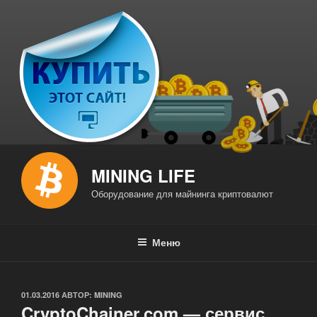
Перейти
к
содержимому
MINING LIFE
Оборудование для майнинга криптовалют
Меню
ОПУБЛИКОВАНО
01.03.2016
АВТОР:
MINING
CryptoChainer.com — сервис