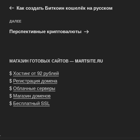
по
запись:
записям
Как создать Биткоин кошелёк на русском
Следующая
ДАЛЕЕ
запись
Перспективные криптовалюты
МАГАЗИН ГОТОВЫХ САЙТОВ — MARTSITE.RU
$
Хостинг от 92 рублей
$
Регистрация домена
$
Облачные серверы
$
Магазин доменов
$
Бесплатный SSL
.