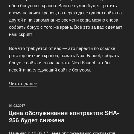
сбор бонусов с кранов. Вам не нужно будет тратить
время на поиск кранов, на переходы с одного сайта на
другой и на запоминание времени когда можно снова
собрать бонус с того же крана. Всё это за вас сделает
наш скрипт!
Всё что требуется от вас — это перейти по ссылке
ротатор биткоин кранов, нажать Next Faucet, собрать
бонус с сайта и снова нажать Next Faucet, чтобы
перейти на следующий сайт с бонусом.
Читать далее
«Ротатор
биткоин
кранов
MiningLIFE»
ОПУБЛИКОВАНО
01.02.2017
Цена обслуживания контрактов SHA-
256 будет снижена
Начиная с 10.02.17, цена обслуживания контрактов