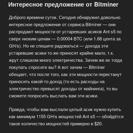
Интересное предложение от Bitminer
(QIwi,
Яндекс
Доброго времени суток. Сегодня обнаружил довольно
Деньги)»
интересное предложение от сервиса Bitminer — они
распродают мощности от устаревших асиков Ant s5 по
сверх низким ценам — 0.00004 BTC (или 1.68 цента за
GH/s). Но не спешите радоваться — дохода эти
устаревшие асики то же приносят крайне мало, т.к.
жрут слишком много электричества. Зачем же их тогда
покупать спросите вы? А вот зачем — Bitminer
обещает, что после того, как эти мощности перестанут
приносить какой-то доход (то есть расходы на
электричество превысят доходы от майнинга), то вы
сможете попросить выслать вам эти асики.
Правда, чтобы вам выслали целый асик нужно купить
как минимум 1155 GH/s мощностей Ant s5 — обойдётся
такое количество мощностей примерно в $20.