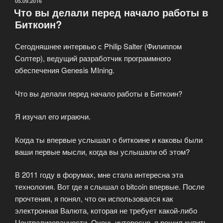
ОПУБЛИКОВАНО
05.09.2016
Что вы делали перед начало работы в
256
Биткоин?
будет
снижена»
Сегодняшнее интервью с Philip Salter (Филиппом
Солтер), ведущий разработчик программного
обеспечения Genesis MIning.
Что вы делали перед начало работы в Биткоин?
Я изучал его играючи.
Когда ты впервые услышал о биткоине и каковы были
ваши первые мысли, когда вы услышали об этом?
В 2011 году в форумах, мне стала интересна эта
технология. Вот где я слышал о bitcoin впервые. После
прочтения, я понял, что он использовался как
электронная Валюта, которая не требует какой-либо
Централизованности. Очень интересно, я решил купить