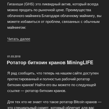
Гигахеши (GHS) это ликвидный актив, который всегда
можно продать по рыночной цене. Преимущества
облачного майнинга Благодаря облачному майнингу, вы
можете избавиться от проблем, связанных с обычным
майнингом:
Читать далее
«Майнинг
или
торговля»
ОПУБЛИКОВАНО
01.03.2018
Ротатор биткоин кранов MiningLIFE
Я рад сообщить, что теперь на нашем сайте доступен
протестированный и полностью рабочий ротатор
биткоин кранов! Найти его вы можете по следующей
ссылке — ротатор биткоин кранов.
Для тех кто не знает что такое ротатор Bitcoin кранов —
это специальный скрипт, который облегчит для вас