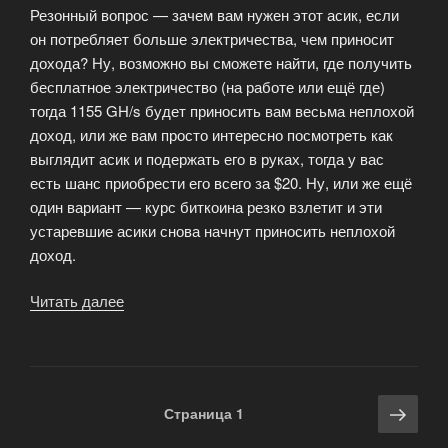
Резонный вопрос — зачем вам нужен этот асик, если
он потребляет больше электричества, чем приносит
дохода? Ну, возможно вы сможете найти, где получить
бесплатное электричество (на работе или ещё где)
тогда 1155 GH/s будет приносить вам весьма неплохой
доход, или же вам просто интересно посмотреть как
выглядит асик и подержать его в руках, тогда у вас
есть шанс приобрести его всего за $20. Ну, или же ещё
один вариант — курс биткоина резко взлетит и эти
устаревшие асики снова начнут приносить неплохой
доход.
Читать далее
«Интересное
предложение
от
Bitminer»
Навигация
Сле
Страница
1
по
стра