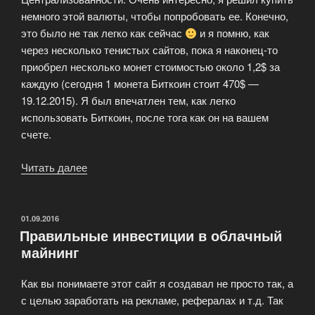
немного этой валюты, чтобы попробовать ее. Конечно,
это было не так легко как сейчас
и я помню, как
через несколько тенистых сайтов, пока я наконец-то
приобрел несколько монет стоимостью около 1,2$ за
каждую (сегодня 1 монета Биткоин стоит 470$ —
19.12.2015). Я был впечатлен тем, как легко
использовать Биткоин, после тога как он на вашем
счете.
Читать далее
«Что
вы
делали
перед
ОПУБЛИКОВАНО
01.09.2016
Правильные инвестиции в облачный
начало
майнинг
работы
в
Как вы понимаете этот сайт я создавал не просто так, а
Биткоин?»
с целью заработать на рекламе, рефералах и т.д. Так