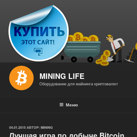
Перейти
к
содержимому
MINING LIFE
Оборудование для майнинга криптовалют
Меню
ОПУБЛИКОВАНО
04.01.2015
АВТОР:
MINING
Лучшая игра по добыче Bitcoin