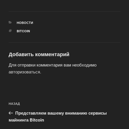
РУБРИКИ
НОВОСТИ
МЕТКИ
BITCOIN
Добавить комментарий
Для отправки комментария вам необходимо
авторизоваться
.
Навигация
Предыдущая
НАЗАД
по
запись:
записям
Представляем вашему вниманию сервисы
майнинга Bitcoin