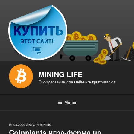
Перейти
к
содержимому
MINING LIFE
Оборудование для майнинга криптовалют
Меню
ОПУБЛИКОВАНО
01.03.2009
АВТОР:
MINING
Coinplants игра-ферма на