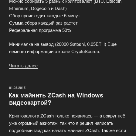
Можно собирать 5 разных криптовалют (BTC, Litecoin,
Ethereum, Dogecoin и Dash)
Сбор происходит каждые 5 минут
Сумма сбора каждый раз растет
Реферальная программа 50%
Минималка на вывод (20000 Satoshi, 0.05ETH) Ещё
немного информации о кране CryptoSource:
Читать далее
«CryptoSource
обзор
крана
на
ОПУБЛИКОВАНО
01.03.2015
Как майнить ZCash на Windows
5
видеокартой?
криптовалют»
Криптовалюта ZCash только появилась — а вокруг неё
уже огромный ажиотаж, так что я решил написать
подробный гайд как начать майнинг ZCash. Так же если