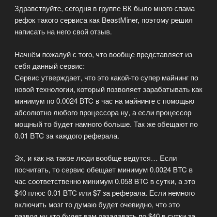
Здравствуйте, сегодня в группе ВК было много спама
монет.»
рефок такого сервиса как BeastMiner, поэтому решил
написать на него свой отзыв.
Начнём пожалуй с того, что вообще представляет из
себя данный сервис:
Сервис утверждает, что это какой-то супер майнинг по
новой технологии, который позволяет зарабатывать как
минимум по 0.0024 BTC в час на майнинге с помощью
абсолютно любого процессора ну, а если процессор
мощный то будет намного больше. Так же обещают по
0.01 BTC за каждого реферала.
Эх, и как на такое люди вообще ведутся… Если
посчитать, то сервис обещает минимум 0.0024 BTC в
час соответственно минимум 0.058 BTC в сутки, а это
$40 плюс 0.01 BTC или $7 за реферала. Если немного
включить мозг то думаю будет очевидно, что это
развод ну кто будет вам разадавать по $40 в сутки за