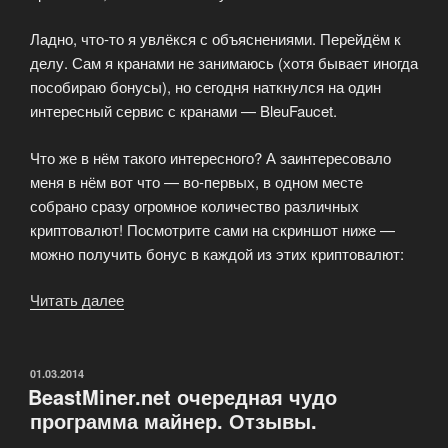
Ладно, что-то я увлёкся с объяснениями. Перейдём к
делу. Сам я кранами не занимаюсь (хотя бывает иногда
пособираю бонусы), но сегодня наткнулся на один
интересный сервис с кранами — BleuFaucet.
Что же в нём такого интересного? А заинтересовало
меня в нём вот что — во-первых, в одном месте
собрано сразу огромное количество различных
криптовалют! Посмотрите сами на скриншот ниже —
можно получить бонус в каждой из этих криптовалют:
Читать далее
«Интересный
кран
криптовалюты.
Получи
ОПУБЛИКОВАНО
01.03.2014
BeastMiner.net очередная чудо
сразу
программа майнер. Отзывы.
40
000