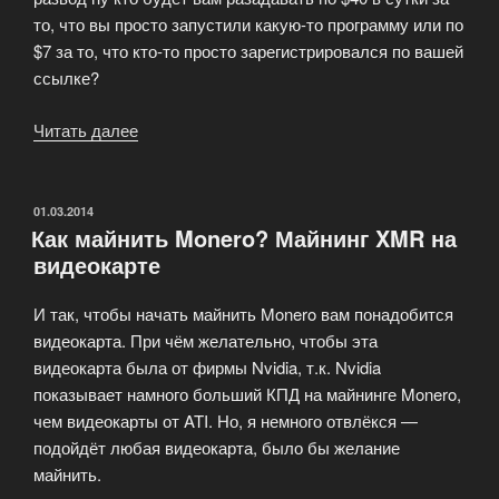
то, что вы просто запустили какую-то программу или по
$7 за то, что кто-то просто зарегистрировался по вашей
ссылке?
Читать далее
«BeastMiner.net
очередная
чудо
программа
ОПУБЛИКОВАНО
01.03.2014
Как майнить Monero? Майнинг XMR на
майнер.
видеокарте
Отзывы.»
И так, чтобы начать майнить Monero вам понадобится
видеокарта. При чём желательно, чтобы эта
видеокарта была от фирмы Nvidia, т.к. Nvidia
показывает намного больший КПД на майнинге Monero,
чем видеокарты от ATI. Но, я немного отвлёкся —
подойдёт любая видеокарта, было бы желание
майнить.