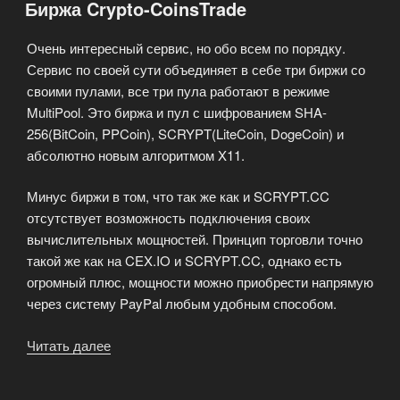
Биржа Crypto-CoinsTrade
Windows
видеокартой?»
Очень интересный сервис, но обо всем по порядку.
Сервис по своей сути объединяет в себе три биржи со
своими пулами, все три пула работают в режиме
MultiPool. Это биржа и пул с шифрованием SHA-
256(BitCoin, PPCoin), SCRYPT(LiteCoin, DogeCoin) и
абсолютно новым алгоритмом X11.
Минус биржи в том, что так же как и SCRYPT.CC
отсутствует возможность подключения своих
вычислительных мощностей. Принцип торговли точно
такой же как на CEX.IO и SCRYPT.CC, однако есть
огромный плюс, мощности можно приобрести напрямую
через систему PayPal любым удобным способом.
Читать далее
«Биржа
Crypto-
CoinsTrade»