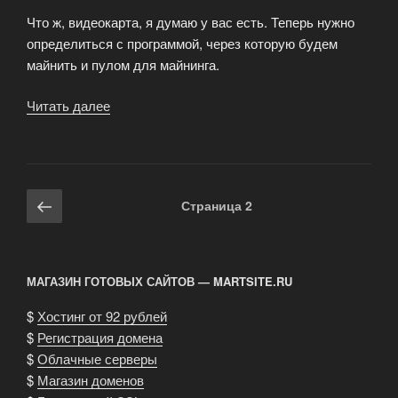
Что ж, видеокарта, я думаю у вас есть. Теперь нужно
определиться с программой, через которую будем
майнить и пулом для майнинга.
Читать далее
«Как
майнить
Monero?
Майнинг
XMR
Навигация
Предыдущая
Страница
2
на
по
страница
видеокарте»
записям
МАГАЗИН ГОТОВЫХ САЙТОВ — MARTSITE.RU
$
Хостинг от 92 рублей
$
Регистрация домена
$
Облачные серверы
$
Магазин доменов