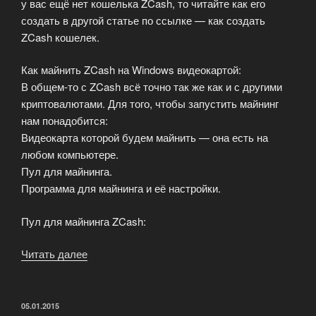
у вас ещё нет кошелька ZCash, то читайте как его
создать в другой статье по ссылке — как создать
ZCash кошелек.
Как майнить ZCash на Windows видеокартой:
В общем-то с ZCash всё точно так же как и с другими
криптовалютами. Для того, чтобы запустить майнинг
нам понадобится:
Видеокарта которой будем майнить — она есть на
любом компьютере.
Пул для майнинга.
Программа для майнинга и её настройки.
Пул для майнинга ZCash:
Читать далее
«Как
майнить
ZCash
на
ОПУБЛИКОВАНО
05.01.2015