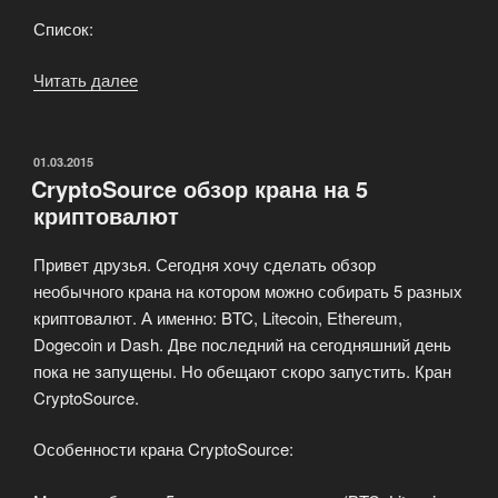
Список:
Читать далее
«+25%
BTC
Bitcoin
бесплатно
ОПУБЛИКОВАНО
01.03.2015
CryptoSource обзор крана на 5
или
криптовалют
моментальный
вывод
Привет друзья. Сегодня хочу сделать обзор
на
необычного крана на котором можно собирать 5 разных
XAPO»
криптовалют. А именно: BTC, Litecoin, Ethereum,
Dogecoin и Dash. Две последний на сегодняшний день
пока не запущены. Но обещают скоро запустить. Кран
CryptoSource.
Особенности крана CryptoSource: